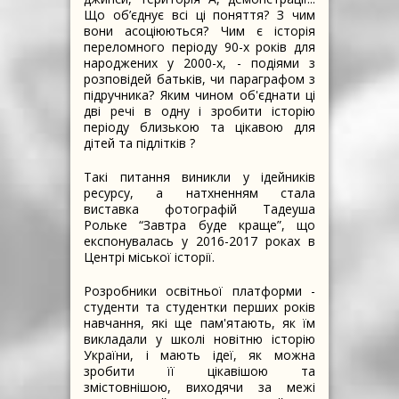
Що об’єднує всі ці поняття? З чим
вони асоціюються? Чим є історія
переломного періоду 90-х років для
народжених у 2000-х, - подіями з
розповідей батьків, чи параграфом з
підручника? Яким чином об'єднати ці
дві речі в одну і зробити історію
періоду близькою та цікавою для
дітей та підлітків ?
Такі питання виникли у ідейників
ресурсу, а натхненням стала
виставка фотографій Тадеуша
Рольке “Завтра буде краще”, що
експонувалась у 2016-2017 роках в
Центрі міської історії.
Розробники освітньої платформи -
студенти та студентки перших років
навчання, які ще пам'ятають, як їм
викладали у школі новітню історію
України, і мають ідеї, як можна
зробити її цікавішою та
змістовнішою, виходячи за межі