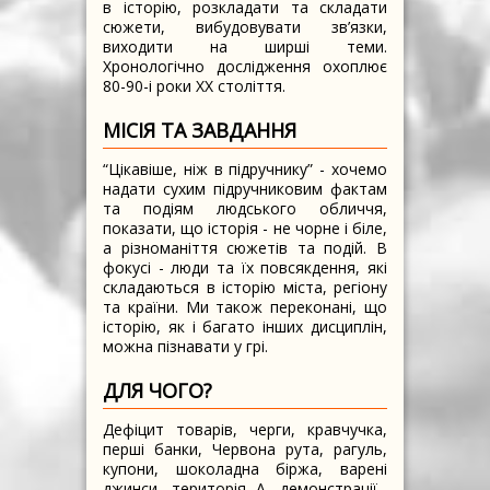
в історію, розкладати та складати
сюжети, вибудовувати зв’язки,
виходити на ширші теми.
Хронологічно дослідження охоплює
80-90-і роки ХХ століття.
МІСІЯ ТА ЗАВДАННЯ
“Цікавіше, ніж в підручнику” - хочемо
надати сухим підручниковим фактам
та подіям людського обличчя,
показати, що історія - не чорне і біле,
а різноманіття сюжетів та подій. В
фокусі - люди та їх повсякдення, які
складаються в історію міста, регіону
та країни. Ми також переконані, що
історію, як і багато інших дисциплін,
можна пізнавати у грі.
ДЛЯ ЧОГО?
Дефіцит товарів, черги, кравчучка,
перші банки, Червона рута, рагуль,
купони, шоколадна біржа, варені
джинси, територія А, демонстрації...