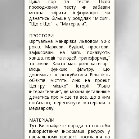
Цикл ігор та тестів. Після
проходження тесту чи забавки
можна звірити інформацію чи
дізнатись більше у розділах "Місця",
"Що є Що" та "Матеріали".
ПРОСТОРИ
Віртуальна мандрівка Львовом 90-х
років. Маркери, будівлі, простори,
зафіксовані на мапі, показують
явища, події та людей, трансформації
та зміни. Карта має різні категорії
місць, функцію фільтру, що
допомагає не розгубитися. Більшість
об’єктів містять лінк на проект
Центру міської історії “Львів
інтерактивний”, де можна детальніше
дізнатись про місце та все, що з ним
пов’язано, переглянути матеріали з
медіаархіву.
МАТЕРІАЛИ
Тут Ви знайдете поради та способи
використання інформації ресурсу у
навчальному процесі, посилання на