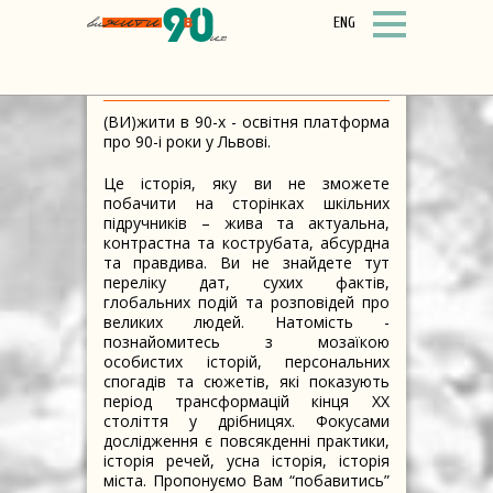
ENG
ЩО ЦЕ?
(ВИ)жити в 90-х - освітня платформа
про 90-і роки у Львові.
Це історія, яку ви не зможете
побачити на сторінках шкільних
підручників – жива та актуальна,
контрастна та кострубата, абсурдна
та правдива. Ви не знайдете тут
переліку дат, сухих фактів,
глобальних подій та розповідей про
великих людей. Натомість -
познайомитесь з мозаїкою
особистих історій, персональних
спогадів та сюжетів, які показують
період трансформацій кінця ХХ
століття у дрібницях. Фокусами
дослідження є повсякденні практики,
історія речей, усна історія, історія
міста. Пропонуємо Вам “побавитись”