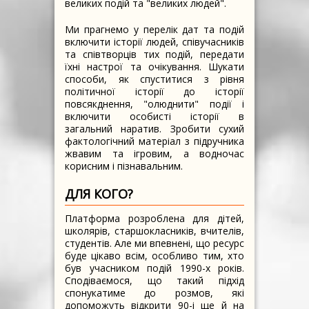
великих подій та "великих людей".
Ми прагнемо у перелік дат та подій
включити історії людей, співучасників
та співтворців тих подій, передати
їхні настрої та очікування. Шукати
способи, як спуститися з рівня
політичної історії до історії
повсякднення, "олюднити" події і
включити особисті історії в
загальний наратив. Зробити сухий
фактологічний матеріал з підручника
жвавим та ігровим, а водночас
корисним і пізнавальним.
ДЛЯ КОГО?
Платформа розроблена для дітей,
школярів, старшокласників, вчителів,
студентів. Але ми впевнені, що ресурс
буде цікаво всім, особливо тим, хто
був учасником подій 1990-х років.
Сподіваємося, що такий підхід
спонукатиме до розмов, які
допоможуть відкрити 90-і ще й на