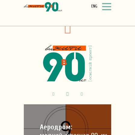
ENG
Аеродром: