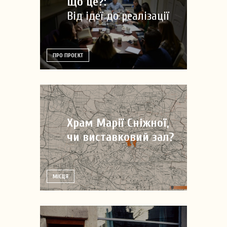
Що це?:
Від ідеї до реалізації
ПРО ПРОЕКТ
Храм Марії Сніжної,
чи виставковий зал?
МІСЦЯ