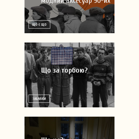
модний аксесуар 90-их
ЩО Є ЩО
Що за торбою?
ЗАБАВКИ