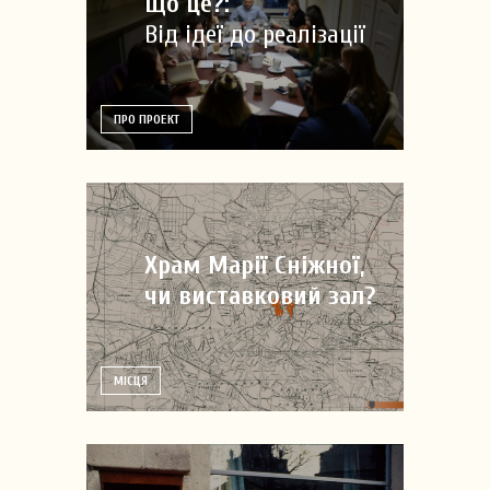
Що це?:
Від ідеї до реалізації
ПРО ПРОЕКТ
Храм Марії Сніжної,
чи виставковий зал?
МІСЦЯ