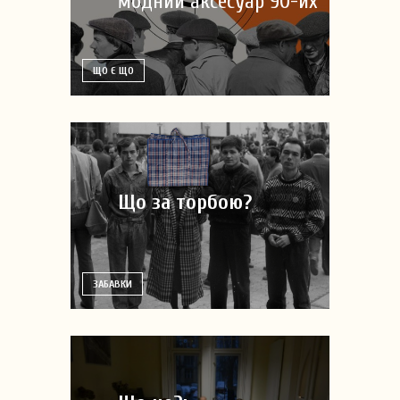
модний аксесуар 90-их
ЩО Є ЩО
Що за торбою?
ЗАБАВКИ