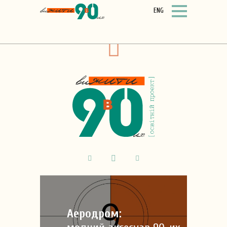
ENG
Аеродром: