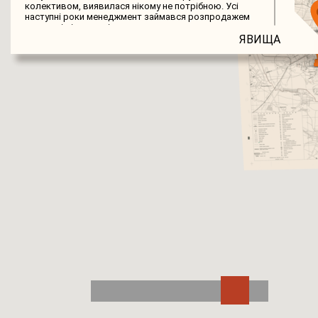
колективом, виявилася нікому не потрібною. Усі
наступні роки менеджмент займався розпродажем
верстатів і агрегатів з укомплектованих
технологічних ліній, а в 1999-му завод був визнаний
ЯВИЩА
банкрутом.
Несуни
Промисловість
Підприємства
Телевізор