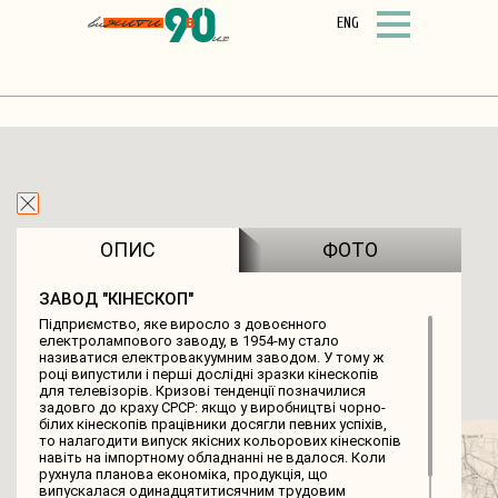
ENG
ФІЛЬТР
СПИСОК ОБ’ЄКТІВ
ПРО ПРОЕКТ
ОПИС
ФОТО
ЗАВОД "КІНЕСКОП"
Підприємство, яке виросло з довоєнного
електролампового заводу, в 1954-му стало
називатися електровакуумним заводом. У тому ж
році випустили і перші дослідні зразки кінескопів
для телевізорів. Кризові тенденції позначилися
задовго до краху СРСР: якщо у виробництві чорно-
білих кінескопів працівники досягли певних успіхів,
то налагодити випуск якісних кольорових кінескопів
навіть на імпортному обладнанні не вдалося. Коли
рухнула планова економіка, продукція, що
випускалася одинадцятитисячним трудовим