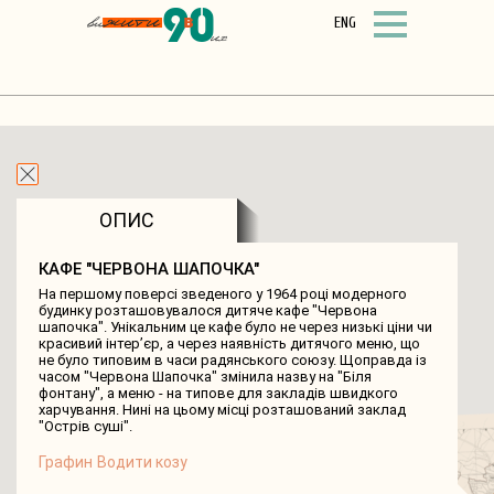
ENG
ФІЛЬТР
СПИСОК ОБ’ЄКТІВ
ПРО ПРОЕКТ
ОПИС
КАФЕ "ЧЕРВОНА ШАПОЧКА"
На першому поверсі зведеного у 1964 році модерного
будинку розташовувалося дитяче кафе "Червона
шапочка". Унікальним це кафе було не через низькі ціни чи
красивий інтер’єр, а через наявність дитячого меню, що
не було типовим в часи радянського союзу. Щоправда із
часом "Червона Шапочка" змінила назву на "Біля
фонтану", а меню - на типове для закладів швидкого
харчування. Нині на цьому місці розташований заклад
"Острів суші".
Графин
Водити козу